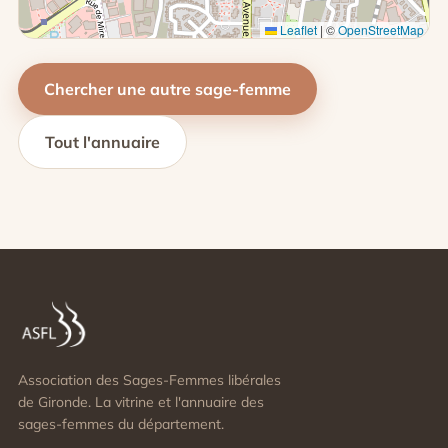
Leaflet
|
©
OpenStreetMap
Chercher une autre sage-femme
Tout l'annuaire
Association des Sages-Femmes libérales
de Gironde. La vitrine et l'annuaire des
sages-femmes du département.