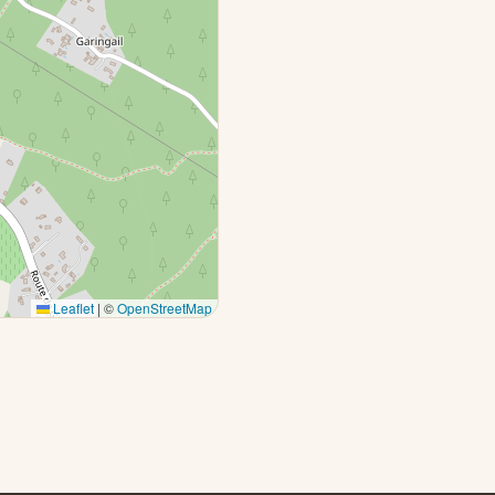
Leaflet
|
©
OpenStreetMap