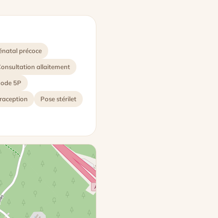
énatal précoce
onsultation allaitement
hode 5P
raception
Pose stérilet