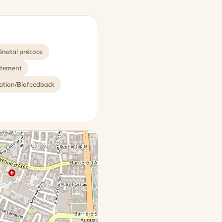
énatal précoce
itement
lation/Biofeedback