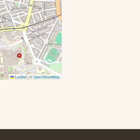
Leaflet
|
©
OpenStreetMap