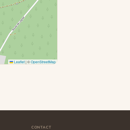
Leaflet
|
©
OpenStreetMap
CONTACT