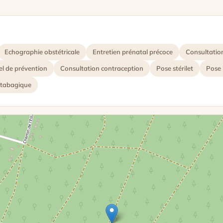
Echographie obstétricale
Entretien prénatal précoce
Consultatio
el de prévention
Consultation contraception
Pose stérilet
Pose 
 tabagique