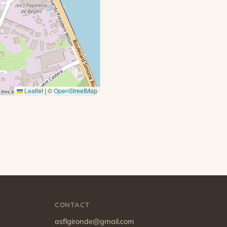
Leaflet
|
©
OpenStreetMap
CONTACT
asflgironde@gmail.com